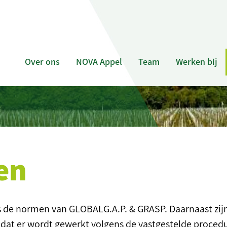
Over ons
NOVA Appel
Team
Werken bij
gen
s de normen van GLOBALG.A.P. & GRASP. Daarnaast zijn
t dat er wordt gewerkt volgens de vastgestelde proced